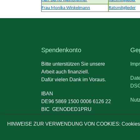
Herr Bernd Weinbrenner
Ratsmitglieder
Frau Monika Winkelmann
Ratsmitglieder
Spendenkonto
Geg
Bitte unterstützen Sie unsere
Imp
Arbeit auch finanziell.
Dat
Dafür vielen Dank im Voraus.
DS
IBAN
Nut
DE96 5869 1500 0006 6126 22
BIC GENODED1PRU
HINWEISE ZUR VERWENDUNG VON COOKIES: Cookies erleichter