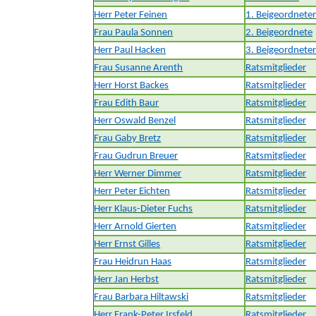
Herr Peter Feinen
1. Beigeordneter
Frau Paula Sonnen
2. Beigeordnete
Herr Paul Hacken
3. Beigeordneter
Frau Susanne Arenth
Ratsmitglieder
Herr Horst Backes
Ratsmitglieder
Frau Edith Baur
Ratsmitglieder
Herr Oswald Benzel
Ratsmitglieder
Frau Gaby Bretz
Ratsmitglieder
Frau Gudrun Breuer
Ratsmitglieder
Herr Werner Dimmer
Ratsmitglieder
Herr Peter Eichten
Ratsmitglieder
Herr Klaus-Dieter Fuchs
Ratsmitglieder
Herr Arnold Gierten
Ratsmitglieder
Herr Ernst Gilles
Ratsmitglieder
Frau Heidrun Haas
Ratsmitglieder
Herr Jan Herbst
Ratsmitglieder
Frau Barbara Hiltawski
Ratsmitglieder
Herr Frank-Peter Irsfeld
Ratsmitglieder