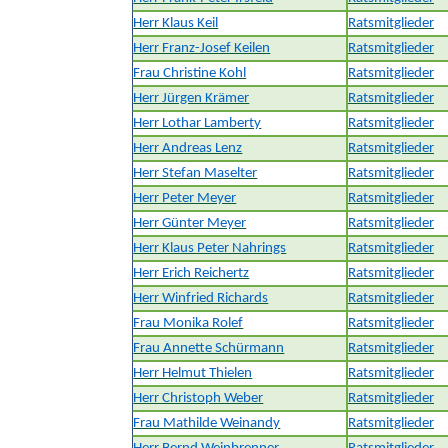
Herr Klaus Keil
Ratsmitglieder
Herr Franz-Josef Keilen
Ratsmitglieder
Frau Christine Kohl
Ratsmitglieder
Herr Jürgen Krämer
Ratsmitglieder
Herr Lothar Lamberty
Ratsmitglieder
Herr Andreas Lenz
Ratsmitglieder
Herr Stefan Maselter
Ratsmitglieder
Herr Peter Meyer
Ratsmitglieder
Herr Günter Meyer
Ratsmitglieder
Herr Klaus Peter Nahrings
Ratsmitglieder
Herr Erich Reichertz
Ratsmitglieder
Herr Winfried Richards
Ratsmitglieder
Frau Monika Rolef
Ratsmitglieder
Frau Annette Schürmann
Ratsmitglieder
Herr Helmut Thielen
Ratsmitglieder
Herr Christoph Weber
Ratsmitglieder
Frau Mathilde Weinandy
Ratsmitglieder