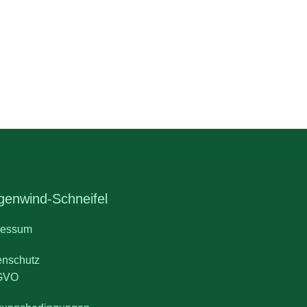
enwind-Schneifel
ressum
enschutz
GVO