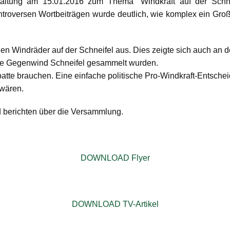
taltung am 15.01.2016 zum Thema "Windkraft auf der Schne
ntroversen Wortbeiträgen wurde deutlich, wie komplex ein Gro
en Windräder auf der Schneifel aus. Dies zeigte sich auch an d
ative Gegenwind Schneifel gesammelt wurden.
batte brauchen. Eine einfache politische Pro-Windkraft-Entsc
ar wären.
d berichten über die Versammlung.
DOWNLOAD Flyer
DOWNLOAD TV-Artikel