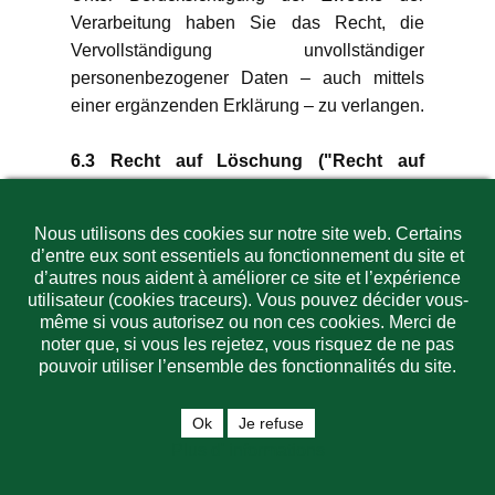
Verarbeitung haben Sie das Recht, die
Vervollständigung unvollständiger
personenbezogener Daten – auch mittels
einer ergänzenden Erklärung – zu verlangen.
6.3 Recht auf Löschung ("Recht auf
Vergessenwerden")
Nous utilisons des cookies sur notre site web. Certains
In einer Reihe von Fällen sind wir
d’entre eux sont essentiels au fonctionnement du site et
verpflichtet, Sie betreffende
d’autres nous aident à améliorer ce site et l’expérience
personenbezogene Daten zu löschen.
utilisateur (cookies traceurs). Vous pouvez décider vous-
Im Einzelnen:
même si vous autorisez ou non ces cookies. Merci de
noter que, si vous les rejetez, vous risquez de ne pas
Sie haben gemäß Art. 17 Abs. 1 DSGVO das
pouvoir utiliser l’ensemble des fonctionnalités du site.
Recht, von uns zu verlangen, dass Sie
betreffende personenbezogene Daten
Ok
Je refuse
unverzüglich gelöscht werden, und wir sind
Plus d' informations
verpflichtet, personenbezogene Daten
unverzüglich zu löschen, sofern einer der